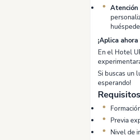
Atención 
personali
huéspedes
¡Aplica ahora
En el Hotel U
experimentarás
Si buscas un l
esperando!
Requisito
Formación
Previa ex
Nivel de i