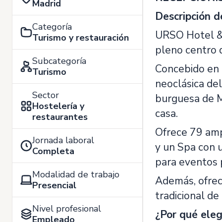
Madrid
Descripción d
Categoría
URSO Hotel & S
Turismo y restauración
pleno centro 
Subcategoría
Concebido en 
Turismo
neoclásica del
Sector
burguesa de M
Hostelería y
casa.
restaurantes
Ofrece 79 ampl
Jornada laboral
y un Spa con 
Completa
para eventos 
Modalidad de trabajo
Además, ofrece
Presencial
tradicional d
Nivel profesional
¿Por qué ele
Empleado