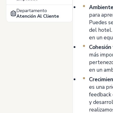
Ambiente
Departamento
para apre
Atención Al Cliente
Puedes ser
del hotel.
en un equ
Cohesión
más impo
pertenezc
en un amb
Crecimien
es una pr
feedback 
y desarrol
realizamo